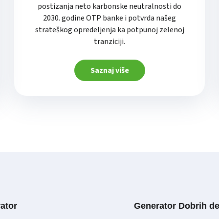
postizanja neto karbonske neutralnosti do
2030. godine OTP banke i potvrda našeg
strateškog opredeljenja ka potpunoj zelenoj
tranziciji.
Saznaj više
ator
Generator Dobrih de