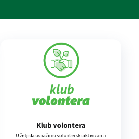
Klub volontera
U želji da osnažimo volonterski aktivizam i