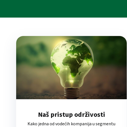
Naš pristup održivosti
Kako jedna od vodećih kompanija u segmentu