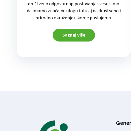
društveno odgovornog poslovanja svesni smo
da imamo značajnu ulogu i uticaj na društveno i
prirodno okruženje u kome poslujemo.
Saznaj više
Gener