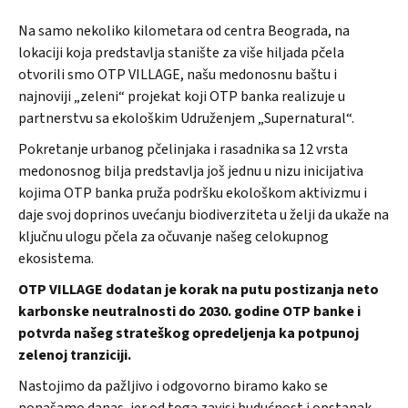
Na samo nekoliko kilometara od centra Beograda, na
lokaciji koja predstavlja stanište za više hiljada pčela
otvorili smo OTP VILLAGE, našu medonosnu baštu i
najnoviji „zeleni“ projekat koji OTP banka realizuje u
partnerstvu sa ekološkim Udruženjem „Supernatural“.
Pokretanje urbanog pčelinjaka i rasadnika sa 12 vrsta
medonosnog bilja predstavlja još jednu u nizu inicijativa
kojima OTP banka pruža podršku ekološkom aktivizmu i
daje svoj doprinos uvećanju biodiverziteta u želji da ukaže na
ključnu ulogu pčela za očuvanje našeg celokupnog
ekosistema.
OTP VILLAGE dodatan je korak na putu postizanja neto
karbonske neutralnosti do 2030. godine OTP banke i
potvrda našeg strateškog opredeljenja ka potpunoj
zelenoj tranziciji.
Nastojimo da pažljivo i odgovorno biramo kako se
ponašamo danas, jer od toga zavisi budućnost i opstanak