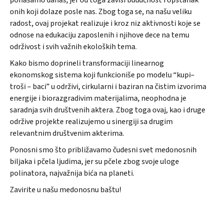
onih koji dolaze posle nas. Zbog toga se, na našu veliku
radost, ovaj projekat realizuje i kroz niz aktivnosti koje se
odnose na edukaciju zaposlenih i njihove dece na temu
održivost i svih važnih ekoloških tema.
Kako bismo doprineli transformaciji linearnog
ekonomskog sistema koji funkcioniše po modelu “kupi–
troši – baci” u održivi, cirkularni i baziran na čistim izvorima
energije i biorazgradivim materijalima, neophodna je
saradnja svih društvenih aktera. Zbog toga ovaj, kao i druge
održive projekte realizujemo u sinergiji sa drugim
relevantnim društvenim akterima.
Ponosni smo što približavamo čudesni svet medonosnih
biljaka i pčela ljudima, jer su pčele zbog svoje uloge
polinatora, najvažnija bića na planeti.
Zavirite u našu medonosnu baštu!