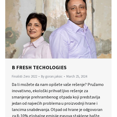
B FRESH TECHOLOGIES
Finalisti Zero 2022
By
goran.jaksic
March 25, 2024
Da li možete da nam opišete vaše rešenje? Pružamo
inovativno, ekološki prihvatljivo rešenje za
smanjenje prehrambenog otpada koji predstavlja
jedan od najvećih problema u proizvodnji hrane i
lancima snabdevanja. Otpad od hrane je odgovoran
za 8-10% globalne emisije gasova staklene bašte.