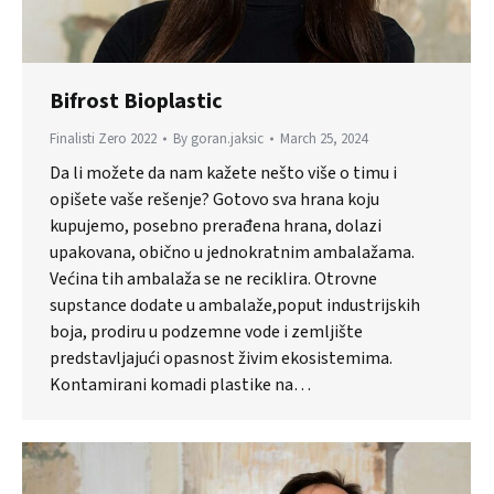
Bifrost Bioplastic
Finalisti Zero 2022
By
goran.jaksic
March 25, 2024
Da li možete da nam kažete nešto više o timu i
opišete vaše rešenje? Gotovo sva hrana koju
kupujemo, posebno prerađena hrana, dolazi
upakovana, obično u jednokratnim ambalažama.
Većina tih ambalaža se ne reciklira. Otrovne
supstance dodate u ambalaže,poput industrijskih
boja, prodiru u podzemne vode i zemljište
predstavljajući opasnost živim ekosistemima.
Kontamirani komadi plastike na…