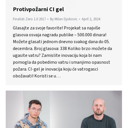
Protivpožarni CI gel
Finalisti Zero 1.0 2017
By
Milan Djokovic
April 2, 2024
Glasajte za svoje favorite! Projekat sa najviše
glasova osvaja nagradu publike – 500.000 dinara!
Možete glasati jednom dnevno svakog dana do 05.
decembra. Broj glasova: 338 Koliko brzo možete da
ugasite vatru? Zamislite inovaciju koja bi nam
pomogla da pobedimo vatru i smanjimo opasnost
požara. CI-gel je inovacija koju će vatrogasci
obožavati! Koristi se u…