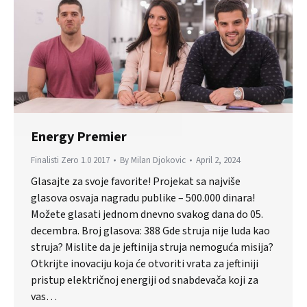
Energy Premier
Finalisti Zero 1.0 2017
By
Milan Djokovic
April 2, 2024
Glasajte za svoje favorite! Projekat sa najviše
glasova osvaja nagradu publike – 500.000 dinara!
Možete glasati jednom dnevno svakog dana do 05.
decembra. Broj glasova: 388 Gde struja nije luda kao
struja? Mislite da je jeftinija struja nemoguća misija?
Otkrijte inovaciju koja će otvoriti vrata za jeftiniji
pristup električnoj energiji od snabdevača koji za
vas…