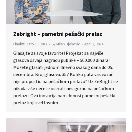
Zebright – pametni pešački prelaz
Finalisti Zero 1.0 2017
By
Milan Djokovic
April 2, 2024
Glasajte za svoje favorite! Projekat sa najviše
glasova osvaja nagradu publike – 500.000 dinara!
Možete glasati jednom dnevno svakog dana do 05.
decembra. Broj glasova: 357 Koliko puta vas vozač
nije propustio na pešačkom prelazu? Uz ZeBright se
nikada više nećete osećati nesigurno na pešačkom
prelazu. Ova inovacija nam donosi pametni pešački
prelaz koji svetlosnim…