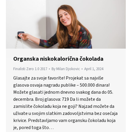
Organska niskokalorična čokolada
Finalisti Zero 1.0 2017
By
Milan Djokovic
April 1, 2024
Glasajte za svoje favorite! Projekat sa najviše
glasova osvaja nagradu publike – 500.000 dinara!
Možete glasati jednom dnevno svakog dana do 05.
decembra. Broj glasova: 719 Da li možete da
zamislite čokoladu koja ne goji? Najzad možete da
uživate u svojim slatkim zadovoljstvima bez osećaja
krivice. Predstavljamo vam organsku čokoladu koja
je, pored toga što…