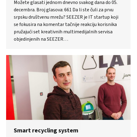
Možete glasati jednom dnevno svakog dana do 05.
decembra. Broj glasova: 661 Da li ste čuli za prvu
srpsku društvenu mrežu? SEEZER je IT startup koji
se fokusira na komentar tačnije reakciju korisnika
pružajući set kreativnih multimedijalnih servisa
objedinjenih na SEEZER…
Smart recycling system