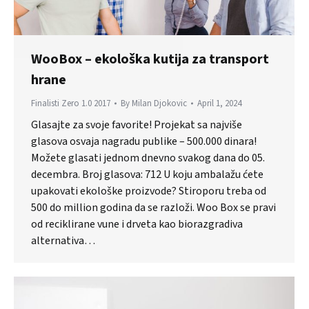
WooBox – ekološka kutija za transport
hrane
Finalisti Zero 1.0 2017
By
Milan Djokovic
April 1, 2024
Glasajte za svoje favorite! Projekat sa najviše
glasova osvaja nagradu publike – 500.000 dinara!
Možete glasati jednom dnevno svakog dana do 05.
decembra. Broj glasova: 712 U koju ambalažu ćete
upakovati ekološke proizvode? Stiroporu treba od
500 do million godina da se razloži. Woo Box se pravi
od reciklirane vune i drveta kao biorazgradiva
alternativa…