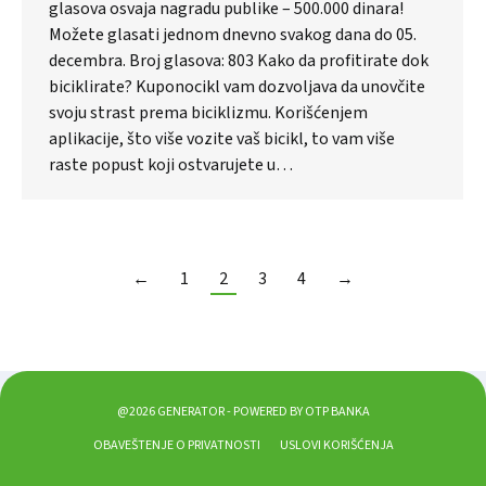
glasova osvaja nagradu publike – 500.000 dinara!
Možete glasati jednom dnevno svakog dana do 05.
decembra. Broj glasova: 803 Kako da profitirate dok
biciklirate? Kuponocikl vam dozvoljava da unovčite
svoju strast prema biciklizmu. Korišćenjem
aplikacije, što više vozite vaš bicikl, to vam više
raste popust koji ostvarujete u…
←
1
2
3
4
→
@2026 GENERATOR - POWERED BY OTP BANKA
OBAVEŠTENJE O PRIVATNOSTI
USLOVI KORIŠĆENJA