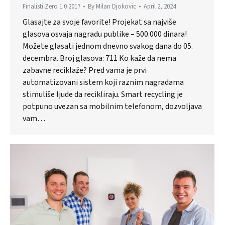
Finalisti Zero 1.0 2017
By
Milan Djokovic
April 2, 2024
Glasajte za svoje favorite! Projekat sa najviše
glasova osvaja nagradu publike – 500.000 dinara!
Možete glasati jednom dnevno svakog dana do 05.
decembra. Broj glasova: 711 Ko kaže da nema
zabavne reciklaže? Pred vama je prvi
automatizovani sistem koji raznim nagradama
stimuliše ljude da recikliraju. Smart recycling je
potpuno uvezan sa mobilnim telefonom, dozvoljava
vam…