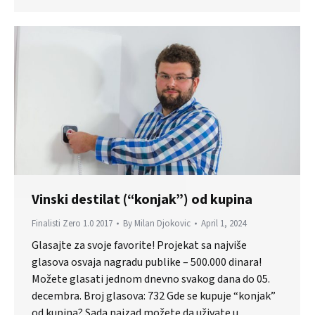
Vinski destilat (“konjak”) od kupina
Finalisti Zero 1.0 2017
By
Milan Djokovic
April 1, 2024
Glasajte za svoje favorite! Projekat sa najviše
glasova osvaja nagradu publike – 500.000 dinara!
Možete glasati jednom dnevno svakog dana do 05.
decembra. Broj glasova: 732 Gde se kupuje “konjak”
od kupina? Sada najzad možete da uživate u