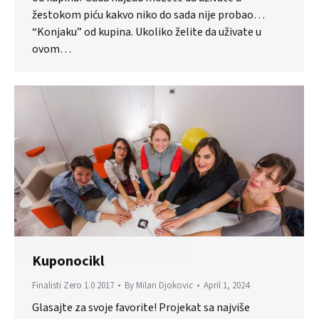
žestokom piću kakvo niko do sada nije probao…
“Konjaku” od kupina. Ukoliko želite da uživate u
ovom…
Kuponocikl
Finalisti Zero 1.0 2017
By
Milan Djokovic
April 1, 2024
Glasajte za svoje favorite! Projekat sa najviše