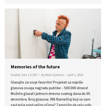
Memories of the future
Finalisti Zero 1.0 2017
By
Milan Djokovic
April 2, 2024
Glasajte za svoje favorite! Projekat sa najviše
glasova osvaja nagradu publike – 500.000 dinara!
Možete glasati jednom dnevno svakog dana do 05.
decembra. Broj glasova: 396 Nameštaj koji se sam
sastavlja pred vašim očima? Zamislite da celu sofu