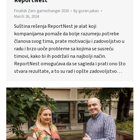
ReportNest
Finalisti Zero gamechanger 2020
By
goran.jaksic
March 26, 2024
Suština rešenja ReportNest je alat koji
kompanijama pomaže da bolje razumeju potrebe
članova svog tima, prate motivaciju i zadovoljstvo u
radu i brzo uoče probleme sa kojima se susreću
timovi, kako bi ih podržali na najbolji način.
ReportNest omogućava da se sagleda i prati ono što
stvara rezultate, a to su rad i opšte zadovoljstvo…