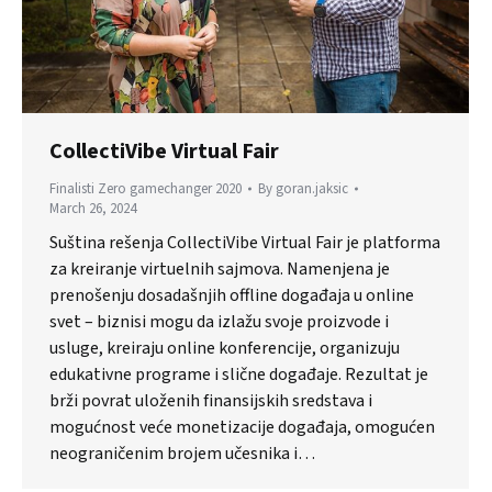
CollectiVibe Virtual Fair
Finalisti Zero gamechanger 2020
By
goran.jaksic
March 26, 2024
Suština rešenja CollectiVibe Virtual Fair je platforma
za kreiranje virtuelnih sajmova. Namenjena je
prenošenju dosadašnjih offline događaja u online
svet – biznisi mogu da izlažu svoje proizvode i
usluge, kreiraju online konferencije, organizuju
edukativne programe i slične događaje. Rezultat je
brži povrat uloženih finansijskih sredstava i
mogućnost veće monetizacije događaja, omogućen
neograničenim brojem učesnika i…