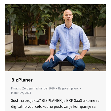
BizPlaner
Finalisti Zero gamechanger 2020
By
goran.jaksic
March 26, 2024
Suština projekta? BIZPLANER je ERP SaaS u kome se
digitalno vodi celokupno poslovanje kompanije sa