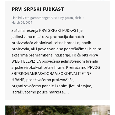
PRVI SRPSKI FUDKAST
Finalisti Zero gamechanger 2020
By
goran.jaksic
March 26, 2024
Suština rešenja PRVI SRPSKI FUDKAST je
jedinstveno mesto za promociju domaćih
proizvođača visokokvalitetne hrane i njihovih
proizvoda, ali i povezivanje sa potrošačima i bitnim
akterima prehrambene industrije. To će biti PRVA
WEB TELEVIZIJA posvećena jedinstvenom brendu
srpske visokokvalitetne hrane. Kreiraćemo PRVOG
SRPSKOG AMBASADORA VISOKOKVALITETNE
HRANE, posećivaćemo proizvođače,
organizovaćemo panele i zanimljive intervjue,
istraživaćemo police marketa,…