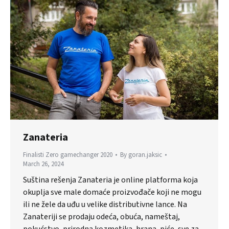
Zanateria
Finalisti Zero gamechanger 2020
By
goran.jaksic
March 26, 2024
Suština rešenja Zanateria je online platforma koja
okuplja sve male domaće proizvođače koji ne mogu
ili ne žele da uđu u velike distributivne lance. Na
Zanateriji se prodaju odeća, obuća, nameštaj,