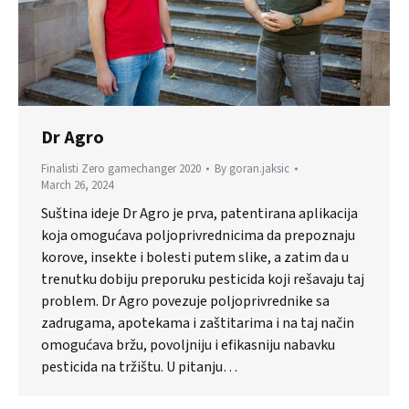
Dr Agro
Finalisti Zero gamechanger 2020
By
goran.jaksic
March 26, 2024
Suština ideje Dr Agro je prva, patentirana aplikacija
koja omogućava poljoprivrednicima da prepoznaju
korove, insekte i bolesti putem slike, a zatim da u
trenutku dobiju preporuku pesticida koji rešavaju taj
problem. Dr Agro povezuje poljoprivrednike sa
zadrugama, apotekama i zaštitarima i na taj način
omogućava bržu, povoljniju i efikasniju nabavku
pesticida na tržištu. U pitanju…