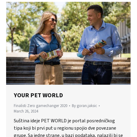
YOUR PET WORLD
Finalisti Zero gamechanger 2020
By
goran.jaksic
March 26, 2024
Suština ideje PET WORLD je portal posredničkog
tipa koji bi prvi put u regionu spojio dve povezane
grupe. Sa jedne strane, u bazi podataka, nalazili bi se