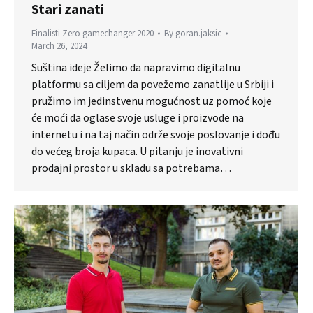
Stari zanati
Finalisti Zero gamechanger 2020
By
goran.jaksic
March 26, 2024
Suština ideje Želimo da napravimo digitalnu
platformu sa ciljem da povežemo zanatlije u Srbiji i
pružimo im jedinstvenu mogućnost uz pomoć koje
će moći da oglase svoje usluge i proizvode na
internetu i na taj način održe svoje poslovanje i dođu
do većeg broja kupaca. U pitanju je inovativni
prodajni prostor u skladu sa potrebama…