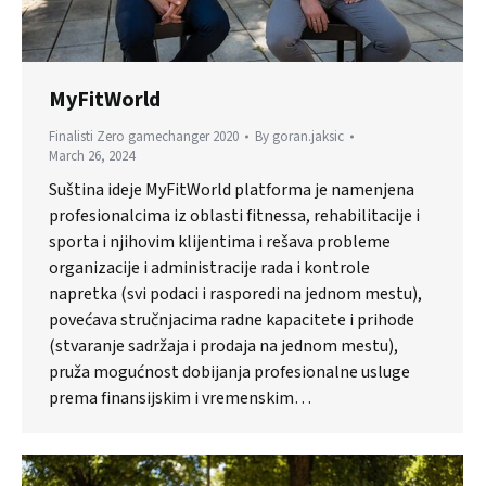
MyFitWorld
Finalisti Zero gamechanger 2020
By
goran.jaksic
March 26, 2024
Suština ideje MyFitWorld platforma je namenjena
profesionalcima iz oblasti fitnessa, rehabilitacije i
sporta i njihovim klijentima i rešava probleme
organizacije i administracije rada i kontrole
napretka (svi podaci i rasporedi na jednom mestu),
povećava stručnjacima radne kapacitete i prihode
(stvaranje sadržaja i prodaja na jednom mestu),
pruža mogućnost dobijanja profesionalne usluge
prema finansijskim i vremenskim…