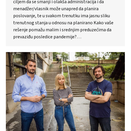
ciljem da se smanji i olakša administracija i da
menadžer/vlasnik može unapred da planira
poslovanje, te u svakom trenutku ima jasnu sliku
trenutnog stanja u odnosu na planirano Kako vaše
rešenje pomažu malim i srednjim preduzećima da
prevaziđu posledice pandemije?…