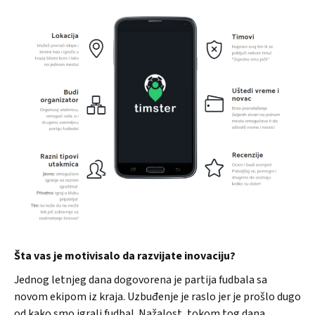
Šta vas je motivisalo da razvijate inovaciju?
Jednog letnjeg dana dogovorena je partija fudbala sa
novom ekipom iz kraja. Uzbuđenje je raslo jer je prošlo dugo
od kako smo igrali fudbal. Nažalost, tokom tog dana,