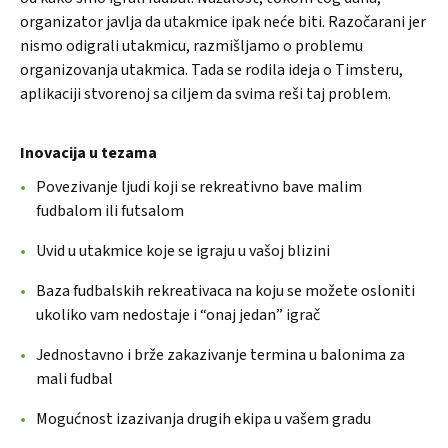
organizator javlja da utakmice ipak neće biti. Razočarani jer
nismo odigrali utakmicu, razmišljamo o problemu
organizovanja utakmica. Tada se rodila ideja o Timsteru,
aplikaciji stvorenoj sa ciljem da svima reši taj problem.
Inovacija u tezama
Povezivanje ljudi koji se rekreativno bave malim
fudbalom ili futsalom
Uvid u utakmice koje se igraju u vašoj blizini
Baza fudbalskih rekreativaca na koju se možete osloniti
ukoliko vam nedostaje i “onaj jedan” igrač
Jednostavno i brže zakazivanje termina u balonima za
mali fudbal
Mogućnost izazivanja drugih ekipa u vašem gradu