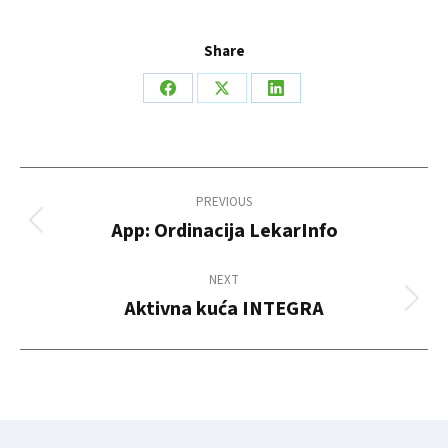
Share
Share
Share
Share
on
on
on
Facebook
X
LinkedIn
Post
PREVIOUS
navigation
App: Ordinacija LekarInfo
Previous
post:
NEXT
Aktivna kuća INTEGRA
Next
post: