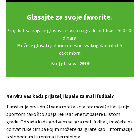
Glasajte za svoje favorite!
Projekat sa najviše glasova osvaja nagradu publike – 500.000
dinara!
Možete glasati jednom dnevno svakog dana do 05.
decembra.
Broj glasova:
2919
Nervira vas kada prijatelji ispale za mali fudbal?
Timster je prva društvena mreža koja promoviše bavljenje
sportom tako što spaja rekreativne futbalere u istom
gradu. Od sada kada god vam se igra mali fudbal, imaćete na
dohvat ruke tim sa kojim možete da igrate kao i informacije
o slobodnim terenima i terminima.