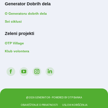
Generator Dobrih dela
O Generatoru dobrih dela
Svi ciklusi
Zeleni projekti
OTP Village
Klub volontera
Find us on:
Facebook
Youtube
Instagram
LinkedIn
@2026 GENERATOR - POWERED BY OTP BANKA
OBAVEŠTENJE O PRIVATNOSTI
USLOVI KORIŠĆENJA