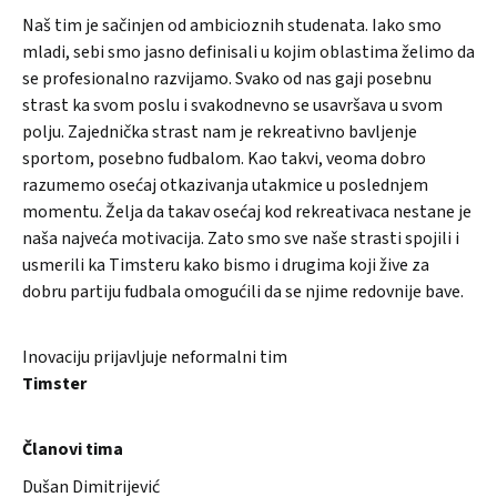
Naš tim je sačinjen od ambicioznih studenata. Iako smo
mladi, sebi smo jasno definisali u kojim oblastima želimo da
se profesionalno razvijamo. Svako od nas gaji posebnu
strast ka svom poslu i svakodnevno se usavršava u svom
polju. Zajednička strast nam je rekreativno bavljenje
sportom, posebno fudbalom. Kao takvi, veoma dobro
razumemo osećaj otkazivanja utakmice u poslednjem
momentu. Želja da takav osećaj kod rekreativaca nestane je
naša najveća motivacija. Zato smo sve naše strasti spojili i
usmerili ka Timsteru kako bismo i drugima koji žive za
dobru partiju fudbala omogućili da se njime redovnije bave.
Inovaciju prijavljuje neformalni tim
Timster
Članovi tima
Dušan Dimitrijević