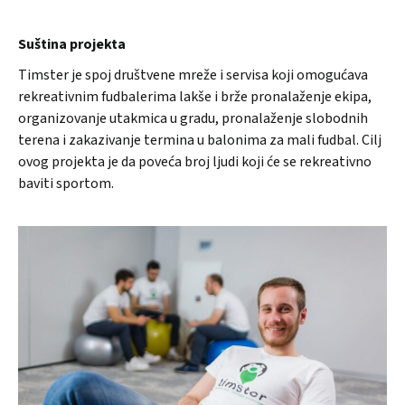
Suština projekta
Timster je spoj društvene mreže i servisa koji omogućava
rekreativnim fudbalerima lakše i brže pronalaženje ekipa,
organizovanje utakmica u gradu, pronalaženje slobodnih
terena i zakazivanje termina u balonima za mali fudbal. Cilj
ovog projekta je da poveća broj ljudi koji će se rekreativno
baviti sportom.