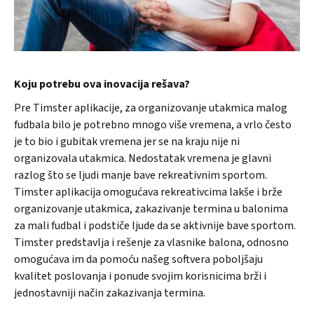
Koju potrebu ova inovacija rešava?
Pre Timster aplikacije, za organizovanje utakmica malog
fudbala bilo je potrebno mnogo više vremena, a vrlo često
je to bio i gubitak vremena jer se na kraju nije ni
organizovala utakmica. Nedostatak vremena je glavni
razlog što se ljudi manje bave rekreativnim sportom.
Timster aplikacija omogućava rekreativcima lakše i brže
organizovanje utakmica, zakazivanje termina u balonima
za mali fudbal i podstiče ljude da se aktivnije bave sportom.
Timster predstavlja i rešenje za vlasnike balona, odnosno
omogućava im da pomoću našeg softvera poboljšaju
kvalitet poslovanja i ponude svojim korisnicima brži i
jednostavniji način zakazivanja termina.