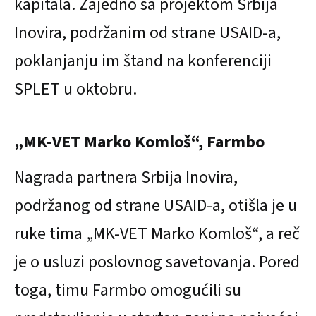
kapitala. Zajedno sa projektom Srbija
Inovira, podržanim od strane USAID-a,
poklanjanju im štand na konferenciji
SPLET u oktobru.
„MK-VET Marko Komloš“, Farmbo
Nagrada partnera Srbija Inovira,
podržanog od strane USAID-a, otišla je u
ruke tima „MK-VET Marko Komloš“, a reč
je o usluzi poslovnog savetovanja. Pored
toga, timu Farmbo omogućili su