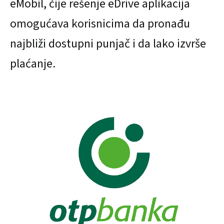
eMobil, čije rešenje eDrive aplikacija
omogućava korisnicima da pronađu
najbliži dostupni punjač i da lako izvrše
plaćanje.